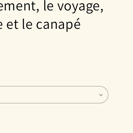
nement, le voyage,
o
n
e et le canapé
-
h
e
a
d
e
r
nter