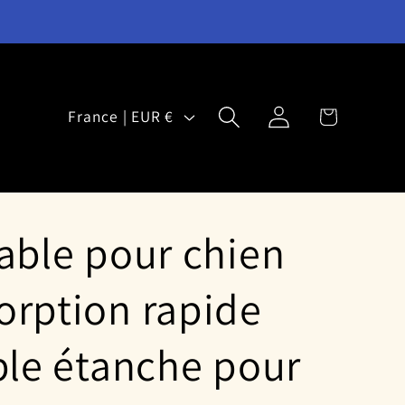
P
Panier
Connexion
France | EUR €
a
y
s
vable pour chien
/
r
orption rapide
é
g
able étanche pour
i