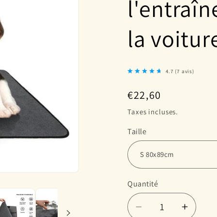
l'entraî
la voitur
4.7
(
7
avis
)
Prix
€22,60
habituel
Taxes incluses.
Taille
Quantité
Réduire
Augme