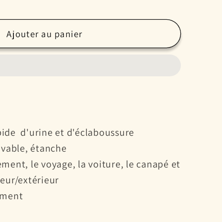
té
Ajouter au panier
e
tion
ide d'urine et d'éclaboussure
sable
lavable, étanche
he
ement, le voyage, la voiture, le canapé et
ment,
entraînement,
ieur/extérieur
ement
e,