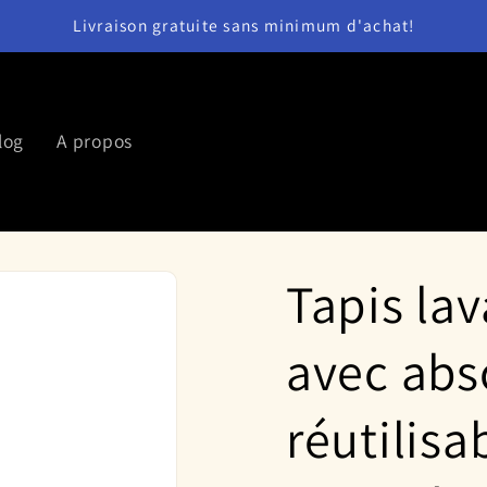
Livraison gratuite sans minimum d'achat!
log
A propos
Tapis la
avec abs
réutilis