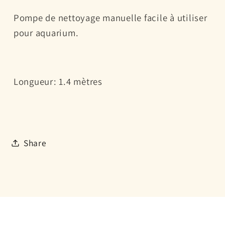
facile
facile
Pompe de nettoyage manuelle facile à utiliser
à
à
pour aquarium.
utiliser
utiliser
Longueur: 1.4 mètres
Share