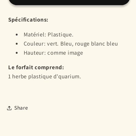
artificielles
artificielles
décoration
décoration
Spécifications:
pour
pour
aquarium
aquarium
Matériel: Plastique.
plusieurs
plusieurs
Couleur: vert. Bleu, rouge blanc bleu
tailles/couleurs
tailles/couleurs
Hauteur: comme image
Le forfait comprend:
1 herbe plastique d'quarium.
Share