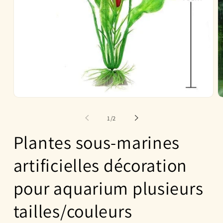
Ouvrir
O
le
le
média
m
de
1
/
2
1
2
dans
d
Plantes sous-marines
une
u
fenêtre
f
modale
m
artificielles décoration
pour aquarium plusieurs
tailles/couleurs