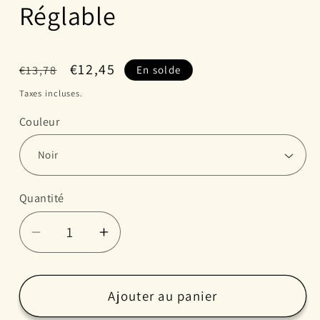
Réglable
Prix
Prix
€12,45
€13,78
En solde
habituel
promotionnel
Taxes incluses.
Couleur
Quantité
Réduire
Augmenter
la
la
quantité
quantité
de
de
Ajouter au panier
Lunettes
Lunettes