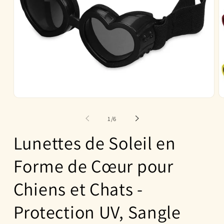
Ouvrir
O
le
le
média
m
de
1
/
6
1
2
dans
d
Lunettes de Soleil en
une
u
fenêtre
f
modale
m
Forme de Cœur pour
Chiens et Chats -
Protection UV, Sangle