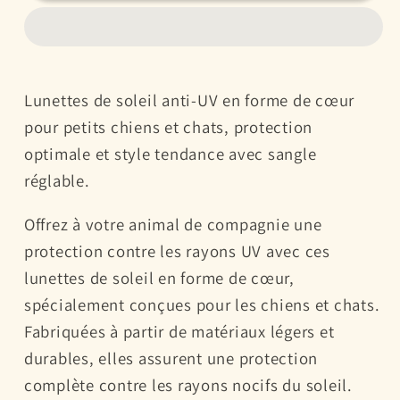
de
de
Soleil
Soleil
en
en
Forme
Forme
Lunettes de soleil anti-UV en forme de cœur
de
de
pour petits chiens et chats, protection
Cœur
Cœur
optimale et style tendance avec sangle
pour
pour
Chiens
Chiens
réglable.
et
et
Offrez à votre animal de compagnie une
Chats
Chats
-
-
protection contre les rayons UV avec ces
Protection
Protection
lunettes de soleil en forme de cœur,
UV,
UV,
spécialement conçues pour les chiens et chats.
Sangle
Sangle
Fabriquées à partir de matériaux légers et
Réglable
Réglable
durables, elles assurent une protection
complète contre les rayons nocifs du soleil.