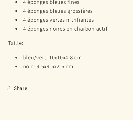
4 éponges bleues fines
filtration
filtration
compatible
compatible
4 éponges bleues grossières
filtre
filtre
4 éponges vertes nitrifiantes
Ciano
Ciano
4 éponges noires en charbon actif
Juwel
Juwel
Biobox
Biobox
Taille:
bleu/vert: 10x10x4.8 cm
noir: 9.5x9.5x2.5 cm
Share