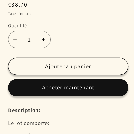
Prix
€38,70
habituel
Taxes incluses.
Quantité
Réduire
Augmenter
la
la
quantité
quantité
de
de
Ajouter au panier
Lot
Lot
de
de
Acheter maintenant
16
16
éponges
éponges
pour
pour
Description:
filtre
filtre
boîtier
boîtier
Le lot comporte:
de
de