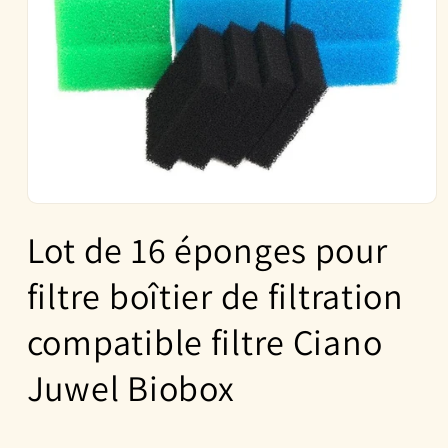
Ouvrir
le
Lot de 16 éponges pour
média
1
dans
filtre boîtier de filtration
une
fenêtre
modale
compatible filtre Ciano
Juwel Biobox