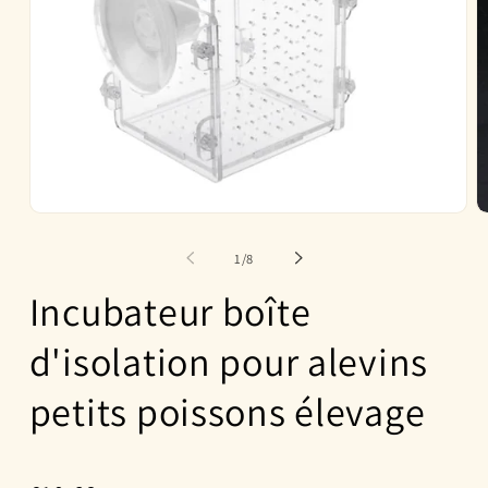
Ouvrir
O
le
le
média
m
de
1
/
8
1
2
dans
d
Incubateur boîte
une
u
fenêtre
f
modale
m
d'isolation pour alevins
petits poissons élevage