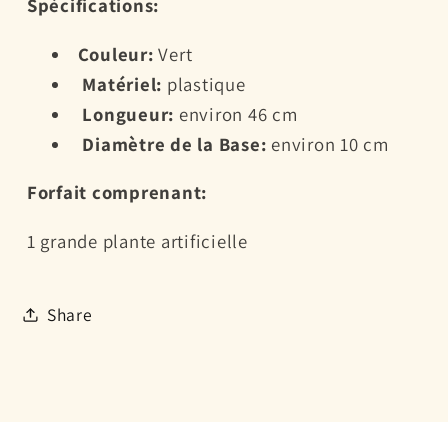
Spécifications:
toxique
toxique
décoration
décoration
Couleur:
Vert
d&#39;aquarium
d&#39;aquarium
Matériel:
plastique
Longueur:
environ 46 cm
Diamètre de la Base:
environ 10 cm
Forfait comprenant:
1 grande plante artificielle
Share