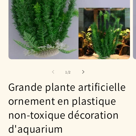
Ouvrir
O
le
le
média
m
de
1
/
2
1
2
dans
d
Grande plante artificielle
une
u
fenêtre
f
modale
m
ornement en plastique
non-toxique décoration
d'aquarium