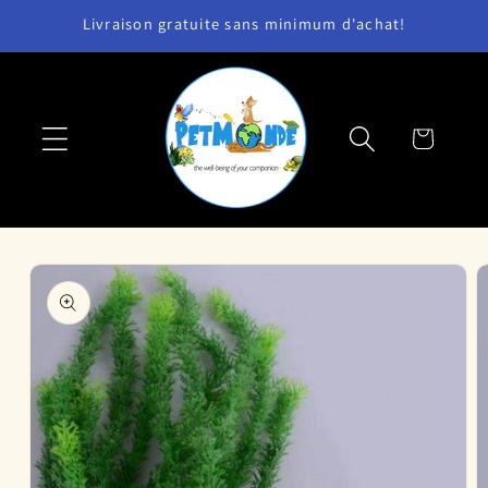
et
Livraison gratuite sans minimum d'achat!
passer
au
contenu
Panier
Passer aux
informations
produits