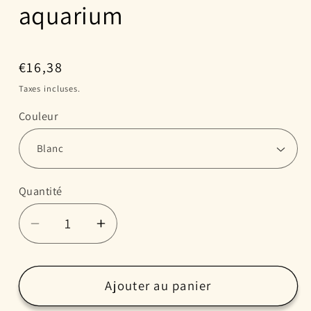
aquarium
Prix
€16,38
habituel
Taxes incluses.
Couleur
Quantité
Réduire
Augmenter
la
la
quantité
quantité
de
de
Ajouter au panier
Écloserie
Écloserie