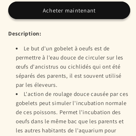
pour
pour
Acheter maintenant
oeufs
oeufs
de
de
poissons
poissons
Description:
kit
kit
d&#39;élevage
d&#39;élevage
Le but d'un gobelet à oeufs est de
accessoire
accessoire
permettre à l'eau douce de circuler sur les
de
de
œufs d'ancistrus ou cichlidés qui ont été
pisciculture
pisciculture
séparés des parents, il est souvent utilisé
incubateur
incubateur
pour
pour
par les éleveurs.
aquarium
aquarium
L'action de roulage douce causée par ces
gobelets peut simuler l'incubation normale
de ces poissons. Permet l'incubation des
oeufs dans le même bac que les parents et
les autres habitants de l'aquarium pour