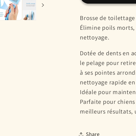
Épilatrice
Épilatr
pour
pour
Brosse de toilettage
Chien
Chien
Élimine poils morts, 
&amp;
&amp;
Chat
Chat
nettoyage.
–
–
Poils
Poils
Dotée de dents en ac
Longs
Longs
le pelage pour retire
&amp;
&amp;
à ses pointes arron
Courts
Court
nettoyage rapide en 
Idéale pour mainteni
Parfaite pour chiens
meilleurs résultats
Share