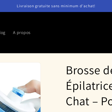
Livraison gratuite sans minimum d'achat!
log
A propos
Brosse d
Épilatri
Chat – P