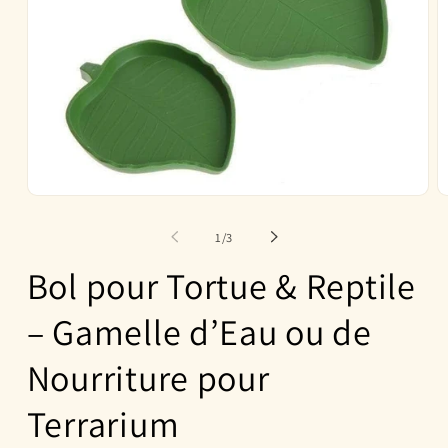
Ouvrir
O
le
le
média
m
de
1
/
3
1
2
dans
d
Bol pour Tortue & Reptile
une
u
fenêtre
f
modale
m
– Gamelle d’Eau ou de
Nourriture pour
Terrarium