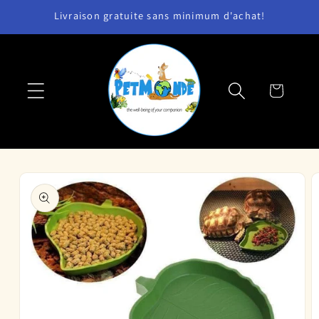
et
Livraison gratuite sans minimum d'achat!
passer
au
contenu
Panier
Passer aux
informations
produits