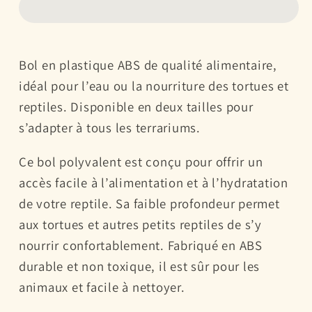
Tortue
Tortue
&amp;
&amp;
Reptile
Reptile
Bol en plastique ABS de qualité alimentaire,
–
–
idéal pour l’eau ou la nourriture des tortues et
Gamelle
Gamelle
reptiles. Disponible en deux tailles pour
d’Eau
d’Eau
ou
ou
s’adapter à tous les terrariums.
de
de
Ce bol polyvalent est conçu pour offrir un
Nourriture
Nourriture
pour
pour
accès facile à l’alimentation et à l’hydratation
Terrarium
Terrarium
de votre reptile. Sa faible profondeur permet
aux tortues et autres petits reptiles de s’y
nourrir confortablement. Fabriqué en ABS
durable et non toxique, il est sûr pour les
animaux et facile à nettoyer.