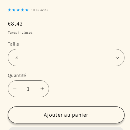
5.0
(
5
avis
)
Prix
€8,42
habituel
Taxes incluses.
Taille
Quantité
Réduire
Augmenter
la
la
quantité
quantité
de
de
Ajouter au panier
Bol
Bol
pour
pour