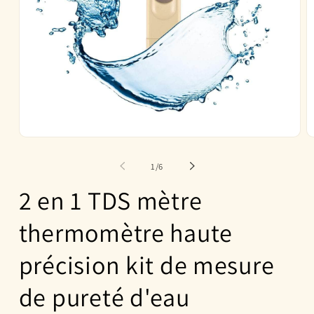
Ouvrir
O
le
le
média
m
de
1
/
6
1
2
dans
d
2 en 1 TDS mètre
une
u
fenêtre
f
modale
m
thermomètre haute
précision kit de mesure
de pureté d'eau