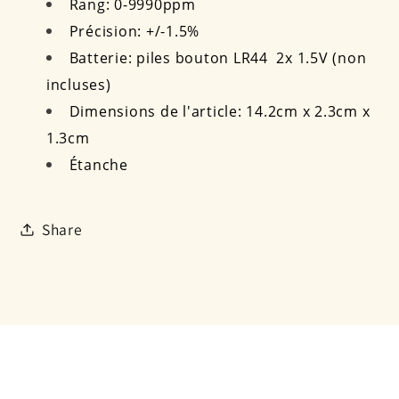
Rang: 0-9990ppm
précision
précision
Précision: +/-1.5%
kit
kit
Batterie: piles bouton
LR44
2x 1.5V
(non
de
de
mesure
mesure
i
ncluses)
de
de
Dimensions de l'article: 14.2cm x 2.3cm x
pureté
pureté
1.3cm
d&#39;eau
d&#39;eau
Étanche
Share