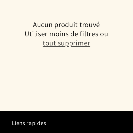
c
t
Aucun produit trouvé
Utiliser moins de filtres ou
i
tout supprimer
o
n
:
Liens rapides