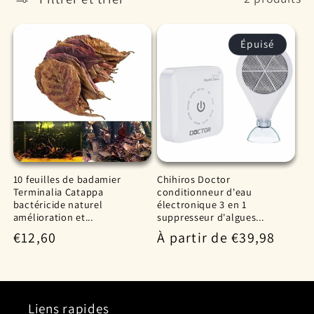
c
Épuisé
t
i
o
n
10 feuilles de badamier
Chihiros Doctor
:
Terminalia Catappa
conditionneur d'eau
bactéricide naturel
électronique 3 en 1
amélioration et...
suppresseur d'algues...
Prix
€12,60
Prix
À partir de €39,98
habituel
habituel
Liens rapides